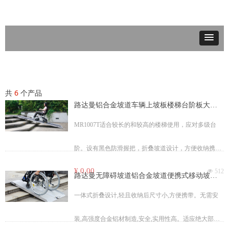
共
6
个产品
路达曼铝合金坡道车辆上坡板楼梯台阶板大厦
楼梯斜坡板MR1007T
MR1007T适合较长的和较高的楼梯使用，应对多级台
阶。设有黑色防滑握把，折叠坡道设计，方便收纳携
¥ 0.00
넶
512
带。无需安装,高强度合金铝材制造安全,实用性高。适
路达曼无障碍坡道铝合金坡道便携式移动坡道
台阶板MR607M
应绝大部分轮椅使用(手动、电动、代步车等)。
一体式折叠设计,轻且收纳后尺寸小,方便携带。无需安
装,高强度合金铝材制造,安全,实用性高。适应绝大部分