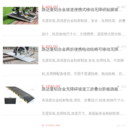
¥ 400.00
넶
907
轮椅使用(手动、电动、代步车)等。
路达曼铝合金坡道便携式移动无障碍贴膜坡道
板MR607MW
无需安装,高强度合金铝材制造，安全，实用性高。折叠
设计，轻且收纳尺寸小，方便携带。适应绝大部分轮椅
¥ 400.00
넶
479
使用(手动、电动、代步车)等。
路达曼铝合金两折便携电动轮椅可移动无障碍
坡道台阶板MR1005
无需安装,高强度合金铝材制造,安全,实用性高。可加脚
轮,支撑脚配套使用。可用于普通轮椅、电动轮椅、代步
¥ 1890.00
넶
322
车、小推车等。
路达曼铝合金无障碍坡道三折叠台阶板跳板便
携式坡道MR603T
高强度合金铝材制造,强壮。折叠设计,轻便,收纳尺寸小,
无需安装,实用性高,加宽尺寸。表面贴有金刚砂防滑膜,
¥ 2250.00
넶
613
适用于手动轮椅,电动轮椅、代步车等。